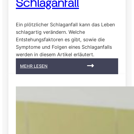
Schlaganfall
Ein plötzlicher Schlaganfall kann das Leben
schlagartig verändern. Welche
Entstehungsfaktoren es gibt, sowie die
Symptome und Folgen eines Schlaganfalls
werden in diesem Artikel erläutert.
:
MEHR LESEN
P
f
l
e
g
e
b
e
i
S