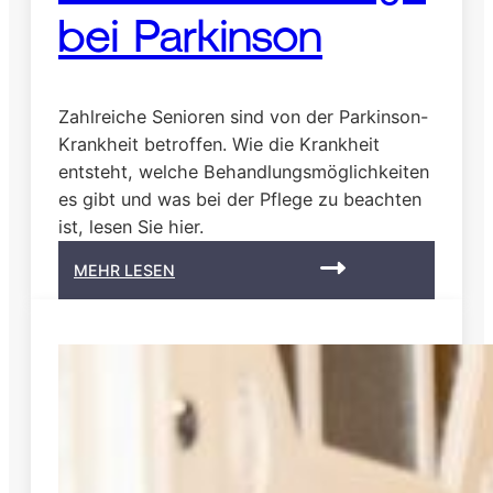
bei Parkinson
Zahlreiche Senioren sind von der Parkinson-
Krankheit betroffen. Wie die Krankheit
entsteht, welche Behandlungsmöglichkeiten
es gibt und was bei der Pflege zu beachten
ist, lesen Sie hier.
:
MEHR LESEN
2
4
S
t
u
n
d
e
n