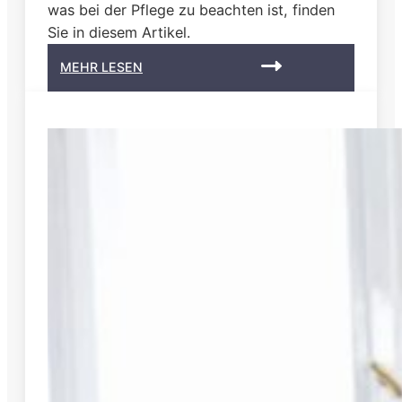
was bei der Pflege zu beachten ist, finden
Sie in diesem Artikel.
:
MEHR LESEN
P
f
l
e
g
e
b
e
i
M
u
l
t
i
p
l
e