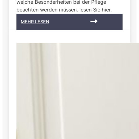
welche Besonderheiten bei der Pflege
beachten werden müssen. lesen Sie hier.
:
MEHR LESEN
P
f
l
e
g
e
b
e
i
R
h
e
u
m
a
,
A