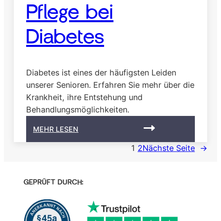
Pflege bei
Diabetes
Diabetes ist eines der häufigsten Leiden
unserer Senioren. Erfahren Sie mehr über die
Krankheit, ihre Entstehung und
Behandlungsmöglichkeiten.
:
MEHR LESEN
P
1
2
Nächste Seite
→
f
l
e
g
GEPRÜFT DURCH:
e
b
e