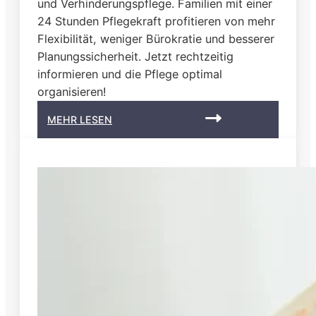
und Verhinderungspflege. Familien mit einer
24 Stunden Pflegekraft profitieren von mehr
Flexibilität, weniger Bürokratie und besserer
Planungssicherheit. Jetzt rechtzeitig
informieren und die Pflege optimal
organisieren!
:
MEHR LESEN
W
i
e
g
e
s
t
a
l
t
e
i