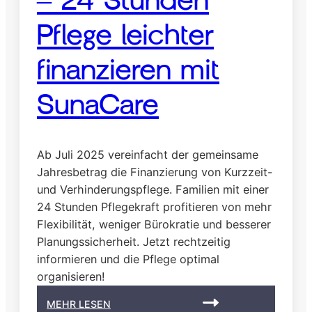
– 24 Stunden
b
e
Pflege leichter
i
d
finanzieren mit
e
r
SunaCare
2
4
S
t
Ab Juli 2025 vereinfacht der gemeinsame
u
Jahresbetrag die Finanzierung von Kurzzeit-
n
und Verhinderungspflege. Familien mit einer
d
24 Stunden Pflegekraft profitieren von mehr
e
n
Flexibilität, weniger Bürokratie und besserer
P
Planungssicherheit. Jetzt rechtzeitig
f
informieren und die Pflege optimal
l
organisieren!
e
g
:
MEHR LESEN