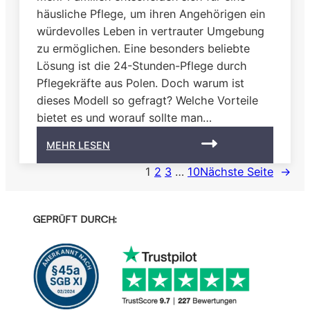
häusliche Pflege, um ihren Angehörigen ein
würdevolles Leben in vertrauter Umgebung
zu ermöglichen. Eine besonders beliebte
Lösung ist die 24-Stunden-Pflege durch
Pflegekräfte aus Polen. Doch warum ist
dieses Modell so gefragt? Welche Vorteile
bietet es und worauf sollte man…
:
MEHR LESEN
W
1
2
3
…
10
Nächste Seite
→
a
r
u
m
GEPRÜFT DURCH:
P
f
l
e
g