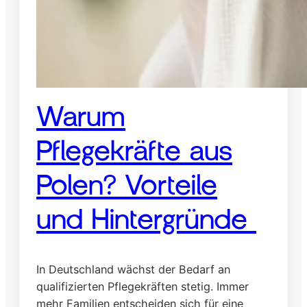
u
s
b
i
l
d
u
Warum
n
g
Pflegekräfte aus
&
E
Polen? Vorteile
r
f
a
und Hintergründe
h
r
u
In Deutschland wächst der Bedarf an
n
g
qualifizierten Pflegekräften stetig. Immer
mehr Familien entscheiden sich für eine