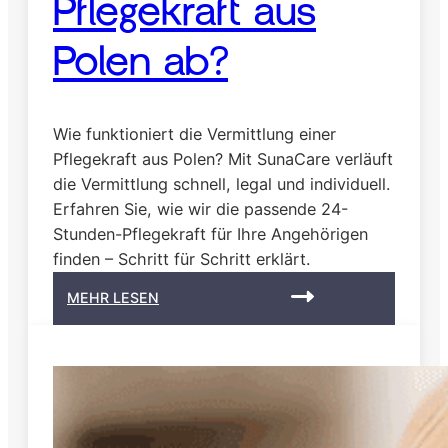
Pflegekraft aus
f
t
a
Polen ab?
u
s
P
Wie funktioniert die Vermittlung einer
o
l
Pflegekraft aus Polen? Mit SunaCare verläuft
e
die Vermittlung schnell, legal und individuell.
n
Erfahren Sie, wie wir die passende 24-
Stunden-Pflegekraft für Ihre Angehörigen
finden – Schritt für Schritt erklärt.
:
MEHR LESEN
W
i
e
l
ä
u