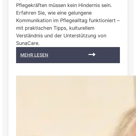
n
Pflegekräften müssen kein Hindernis sein.
m
Erfahren Sie, wie eine gelungene
i
Kommunikation im Pflegealltag funktioniert –
t
mit praktischen Tipps, kulturellem
S
Verständnis und der Unterstützung von
u
n
SunaCare.
a
:
MEHR LESEN
C
S
a
p
r
r
e
a
c
h
b
a
r
r
i
e