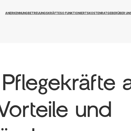
ANERKENNUNG
BETREUUNGSKRÄFTE
SO FUNKTIONIERTS
KOSTEN
RATGEBER
ÜBER UN
flegekräfte 
Vorteile und