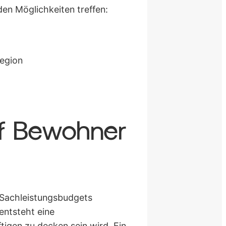
en Möglichkeiten treffen:
Region
uf Bewohner
 Sachleistungsbudgets
entsteht eine
tigen zu decken sein wird. Ein