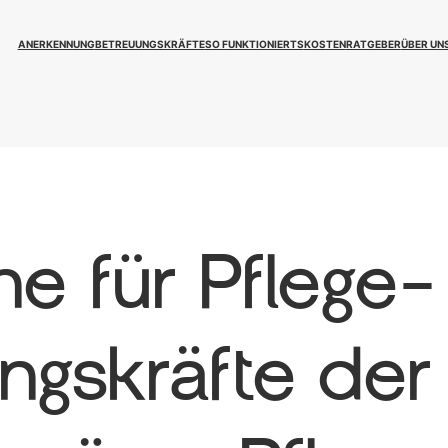
ANERKENNUNG
BETREUUNGSKRÄFTE
SO FUNKTIONIERTS
KOSTEN
RATGEBER
ÜBER UN
hne für Pflege
ngskräfte der