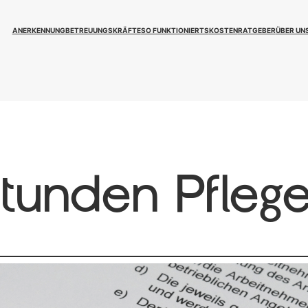
ANERKENNUNG
BETREUUNGSKRÄFTE
SO FUNKTIONIERTS
KOSTEN
RATGEBER
ÜBER UN
Stunden Pflege