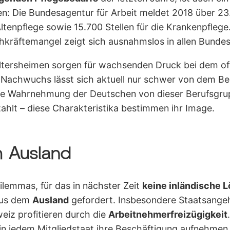
: Die Bundesagentur für Arbeit meldet 2018 über 23.
ltenpflege sowie 15.700 Stellen für die Krankenpflege
kräftemangel zeigt sich ausnahmslos in allen Bundes
Altersheimen sorgen für wachsenden Druck bei dem o
 Nachwuchs lässt sich aktuell nur schwer von dem Ber
 die Wahrnehmung der Deutschen von dieser Berufsgru
ahlt – diese Charakteristika bestimmen ihr Image.
m Ausland
lemmas, für das in nächster Zeit
keine inländische 
 aus dem
Ausland
gefordert. Insbesondere Staatsange
iz profitieren durch die
Arbeitnehmerfreizügigkeit
in jedem Mitgliedstaat ihre Beschäftigung aufnehme