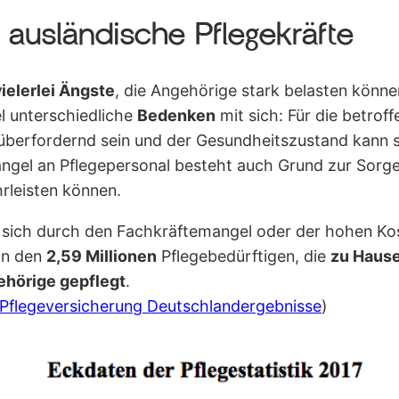
 ausländische Pflegekräfte
vielerlei Ängste
, die Angehörige stark belasten könne
l unterschiedliche
Bedenken
mit sich: Für die betrof
berfordernd sein und der Gesundheitszustand kann s
ngel an Pflegepersonal besteht auch Grund zur Sorge
rleisten können.
 sich durch den Fachkräftemangel oder der hohen Kos
Von den
2,59 Millionen
Pflegebedürftigen, die
zu Haus
ehörige gepflegt
.
 Pflegeversicherung Deutschlandergebnisse
)