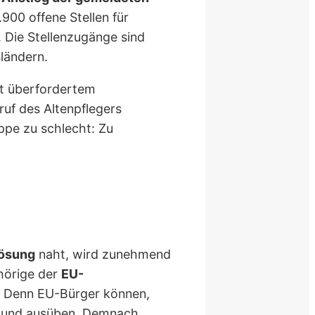
900 offene Stellen für
. Die Stellenzugänge sind
ländern.
ft überfordertem
uf des Altenpflegers
ppe zu schlecht: Zu
Lösung
naht, wird zunehmend
hörige der
EU-
. Denn EU-Bürger können,
n und ausüben. Demnach