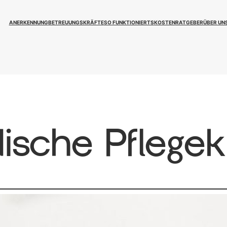
ANERKENNUNG
BETREUUNGSKRÄFTE
SO FUNKTIONIERTS
KOSTEN
RATGEBER
ÜBER UN
ische Pflegek