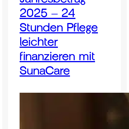
2025 – 24
Stunden Pflege
leichter
finanzieren mit
SunaCare