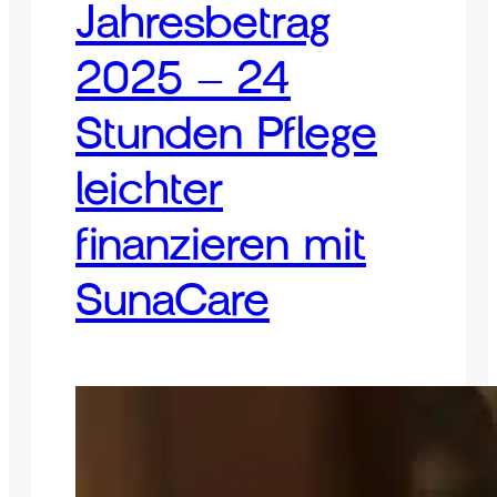
Jahresbetrag
2025 – 24
Stunden Pflege
leichter
finanzieren mit
SunaCare